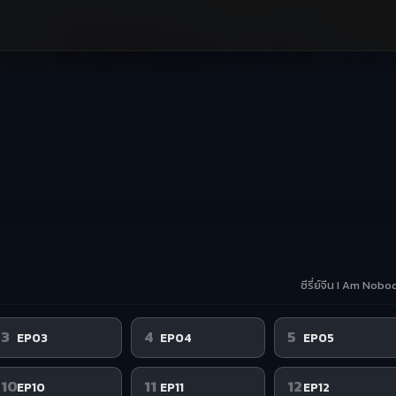
ซีรี่ย์จีน I Am Nob
3
4
5
EP03
EP04
EP05
10
11
12
EP10
EP11
EP12