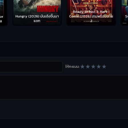
Ready or Not 2: Here I
Hungry (2026) มันเด้งขึ้นมา
Come (2026) เกมพร้อมตาย
S
se
แดก
2
าล
★
★
★
★
★
ให้คะแนน: