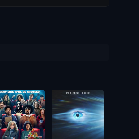
Backrooms (
ห้อง