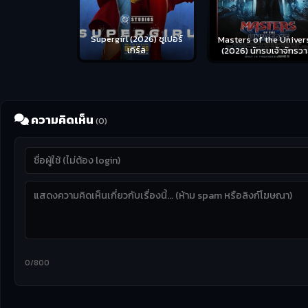
us (2026) คน
Supergirl (2026) ซูเปอร์
Masters of the Univer
อดระห่ำ
เกิร์ล
(2026) นักรบเจ้าจักรว
ความคิดเห็น
(0)
0/800