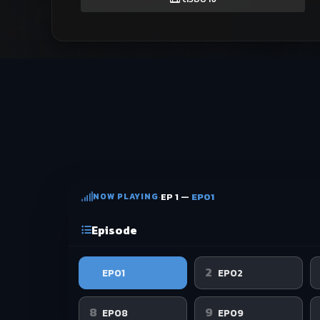
NOW PLAYING
·
EP 1 —
EP01
Episode
1
2
EP01
EP02
8
9
EP08
EP09